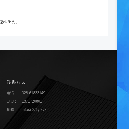
中保持优势。
联系方式
电话：
028-61833149
Q Q：
1871720801
邮箱：
info@07fly.xyz