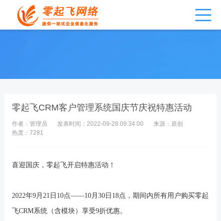
零起飞CRM客户管理系统国庆节庆祝特惠活动
作者：管理员
发表时间：2022-09-28 09:34:00
来源：原创
热度：7281
喜迎国庆，
零起飞
开启特惠活动！
20
22
年
9
月
2
1
日
10
点
——10
月
30
日
18
点，期间
内所有用户购买
零起
飞
CRM
系统
（含
模块
）享受
9
折优惠。