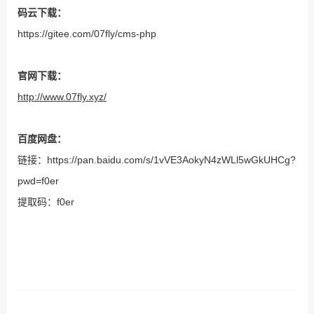
码云下载：
https://gitee.com/07fly/cms-php
官网下载：
http://www.07fly.xyz/
百度网盘：
链接：
https://pan.baidu.com/s/1vVE3AokyN4zWLl5wGkUHCg?
pwd=f0er
提取码：
f0er